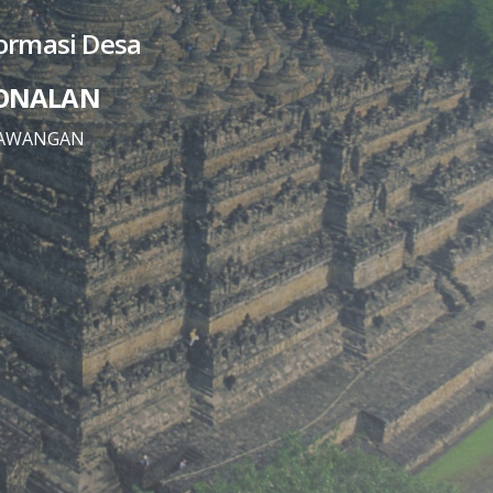
formasi Desa
RONALAN
SAWANGAN